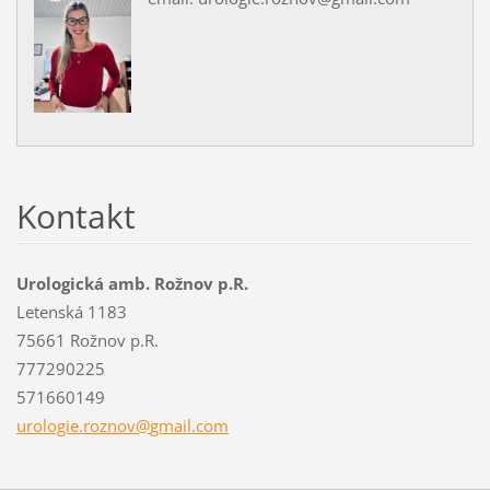
Kontakt
Urologická amb. Rožnov p.R.
Letenská 1183
75661 Rožnov p.R.
777290225
571660149
urologie
.roznov@
gmail.co
m