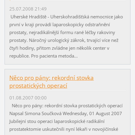
25.07.2008 21:49
Uherské Hradiště - Uherskohradišťská nemocnice jako
první v kraji provádí laparoskopicky odstraňnění
prostaty, nejradikálnější formu rané léčby rakoviny
prostaty. Náročný urologický zákrok, trvající více než
čtyři hodiny, přitom zvládne jen několik center v
republice. Pro pacienta metoda...
Něco pro pány: rekordní stovka
prostatických operací
01.08.2007 00:00
Něco pro pány: rekordní stovka prostatických operací
Napsal Simona Součková Wednesday, 01 August 2007
Jubilejní stou operaci laparoskopické radikální
prostatektomie uskutečnili nyní lékaři v novojičínské