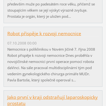
především muže po padesátém roce věku, přičemž se
stoupajícím věkem se její výskyt výrazně zvyšuje.
Prostata je orgán, který je uložen pod...
Robot přispěje k rozvoji nemocnice
07.10.2008 00:00
Nemocnice s poliklinikou v Novém Jičíně 7. října 2008
Robot přispěje k rozvoji nemocnice Dnes proběhla v
novojičínské nemocnici první operace pomocí robota
daVinci. Na sále pracoval multidisciplinární tým pod
vedením gynekologického chirurga primáře MUDr.
Pavla Bartoše, který společně operoval s...
Jako první v kraji odstraňují laparoskopicky
prostatu